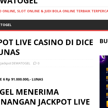
EWATOGEL
 ONLINE, SLOT ONLINE & JUDI BOLA ONLINE TERBAIK TERPERCA
ATOGEL
OT LIVE CASINO DI DICE
BU
 LUNAS
i Jackpot DEWATOGEL
0
 6 Rp 91.000.000,- LUNAS
GEL MENERIMA
NANGAN JACKPOT LIVE