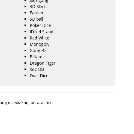
Samgong
3D Shio
Fantan
5D ball
Poker Dice
IDN 4 Stand
Red White
Monopoly
Gong Ball
Billiards
Dragon Tiger
Xoc Dia
Duel Dice
 disediakan, antara lain :