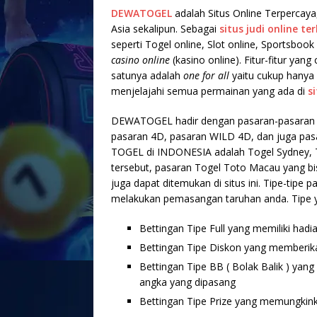
DEWATOGEL
adalah Situs Online Terpercaya
Asia sekalipun. Sebagai
situs judi online te
seperti Togel online, Slot online, Sportsboo
casino online
(kasino online). Fitur-fitur yan
satunya adalah
one for all
yaitu cukup hanya 
menjelajahi semua permainan yang ada di
s
DEWATOGEL hadir dengan pasaran-pasaran y
pasaran 4D, pasaran WILD 4D, dan juga pasa
TOGEL di INDONESIA adalah Togel Sydney, To
tersebut, pasaran Togel Toto Macau yang bis
juga dapat ditemukan di situs ini. Tipe-tipe 
melakukan pemasangan taruhan anda. Tipe ya
Bettingan Tipe Full yang memiliki hadi
Bettingan Tipe Diskon yang memberik
Bettingan Tipe BB ( Bolak Balik ) yang
angka yang dipasang
Bettingan Tipe Prize yang memungki