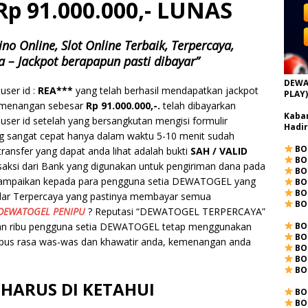
Rp 91.000.000,- LUNAS
no Online, Slot Online Terbaik, Terpercaya,
a – Jackpot berapapun pasti dibayar”
DEWA
ser id :
REA***
yang telah berhasil mendapatkan jackpot
PLAY)
emenangan sebesar
Rp 91.000.000,-.
telah dibayarkan
Kaba
ser id setelah yang bersangkutan mengisi formulir
Hadi
ng sangat cepat hanya dalam waktu 5-10 menit sudah
BON
transfer yang dapat anda lihat adalah bukti
SAH / VALID
BO
nsaksi dari Bank yang digunakan untuk pengiriman dana pada
BO
mi sampaikan kepada para pengguna setia DEWATOGEL yang
BO
BO
ndar Terpercaya yang pastinya membayar semua
BO
DEWATOGEL PENIPU
? Reputasi “DEWATOGEL TERPERCAYA”
usan ribu pengguna setia DEWATOGEL tetap menggunakan
BO
BO
. Hapus rasa was-was dan khawatir anda, kemenangan anda
BO
BO
BO
HARUS DI KETAHUI
BO
BO