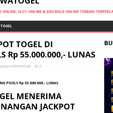
EWATOGEL
 ONLINE, SLOT ONLINE & JUDI BOLA ONLINE TERBAIK TERPERCA
ATOGEL
OT TOGEL DI
BU
Rp 55.000.000,- LUNAS
i Jackpot DEWATOGEL
0
 POOLS Rp 55.000.000,- LUNAS
GEL MENERIMA
ENANGAN JACKPOT