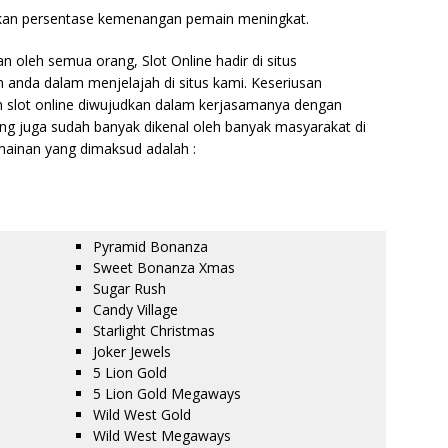
nkan persentase kemenangan pemain meningkat.
 oleh semua orang, Slot Online hadir di situs
nda dalam menjelajah di situs kami. Keseriusan
lot online diwujudkan dalam kerjasamanya dengan
yang juga sudah banyak dikenal oleh banyak masyarakat di
mainan yang dimaksud adalah :
Pyramid Bonanza
Sweet Bonanza Xmas
Sugar Rush
Candy Village
Starlight Christmas
Joker Jewels
5 Lion Gold
5 Lion Gold Megaways
Wild West Gold
Wild West Megaways