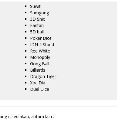
Suwit
Samgong
3D Shio
Fantan
5D ball
Poker Dice
IDN 4 Stand
Red White
Monopoly
Gong Ball
Billiards
Dragon Tiger
Xoc Dia
Duel Dice
 disediakan, antara lain :