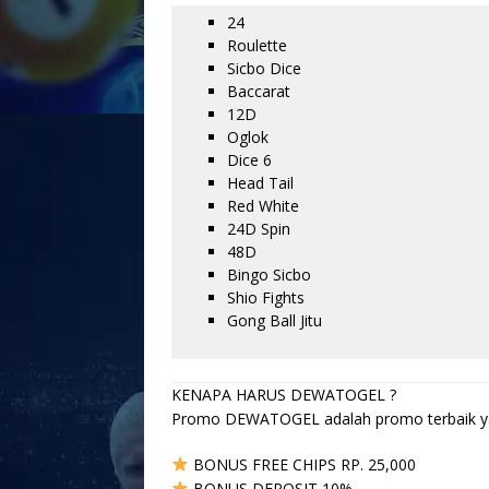
24
Roulette
Sicbo Dice
Baccarat
12D
Oglok
Dice 6
Head Tail
Red White
24D Spin
48D
Bingo Sicbo
Shio Fights
Gong Ball Jitu
KENAPA HARUS DEWATOGEL ?
Promo DEWATOGEL adalah promo terbaik yang
BONUS FREE CHIPS RP. 25,000
BONUS DEPOSIT 10%