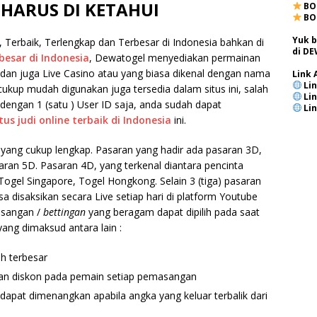
HARUS DI KETAHUI
BO
BO
Yuk b
, Terbaik, Terlengkap dan Terbesar di Indonesia bahkan di
di D
rbesar di Indonesia
, Dewatogel menyediakan permainan
k dan juga Live Casino atau yang biasa dikenal dengan nama
Link 
Lin
g cukup mudah digunakan juga tersedia dalam situs ini, salah
Lin
dengan 1 (satu ) User ID saja, anda sudah dapat
Lin
itus judi online terbaik di Indonesia
ini.
ang cukup lengkap. Pasaran yang hadir ada pasaran 3D,
ran 5D. Pasaran 4D, yang terkenal diantara pencinta
gel Singapore, Togel Hongkong. Selain 3 (tiga) pasaran
a disaksikan secara Live setiap hari di platform Youtube
pasangan /
bettingan
yang beragam dapat dipilih pada saat
ng dimaksud antara lain :
ah terbesar
an diskon pada pemain setiap pemasangan
 dapat dimenangkan apabila angka yang keluar terbalik dari