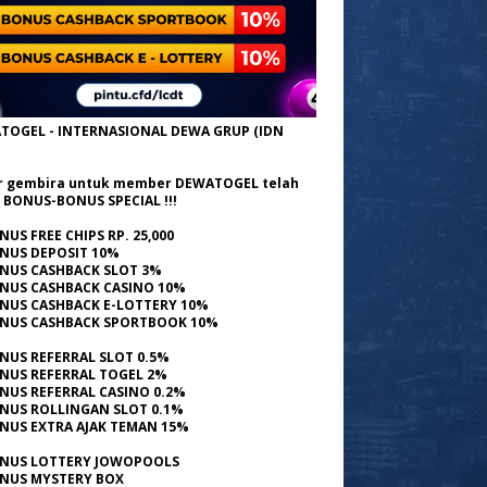
TOGEL - INTERNASIONAL DEWA GRUP (IDN
r gembira untuk member DEWATOGEL telah
r
BONUS-BONUS SPECIAL
!!!
US FREE CHIPS RP. 25,000
NUS DEPOSIT 10%
NUS CASHBACK SLOT 3%
NUS CASHBACK CASINO 10%
NUS CASHBACK E-LOTTERY 10%
NUS CASHBACK SPORTBOOK 10%
NUS REFERRAL SLOT 0.5%
NUS REFERRAL TOGEL 2%
NUS REFERRAL CASINO 0.2%
NUS ROLLINGAN SLOT 0.1%
NUS EXTRA AJAK TEMAN 15%
NUS LOTTERY JOWOPOOLS
NUS MYSTERY BOX