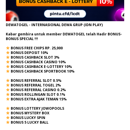
DEWATOGEL - INTERNASIONAL DEWA GRUP (IDN PLAY)
Kabar gembira untuk member DEWATOGEL telah Hadir
BONUS-
BONUS SPECIAL
!!!
BONUS FREE CHIPS RP. 25,000
BONUS DEPOSIT 10%
BONUS CASHBACK SLOT 3%
BONUS CASHBACK CASINO 10%
BONUS CASHBACK E-LOTTERY 10%
BONUS CASHBACK SPORTBOOK 10%
BONUS REFERRAL SLOT 0.5%
BONUS REFERRAL TOGEL 2%
BONUS REFERRAL CASINO 0.2%
BONUS ROLLINGAN SLOT 0.1%
BONUS EXTRA AJAK TEMAN 15%
BONUS LOTTERY JOWOPOOLS
BONUS MYSTERY BOX
BONUS LUCKY SPIN
BONUS 5 LUCKY BALL