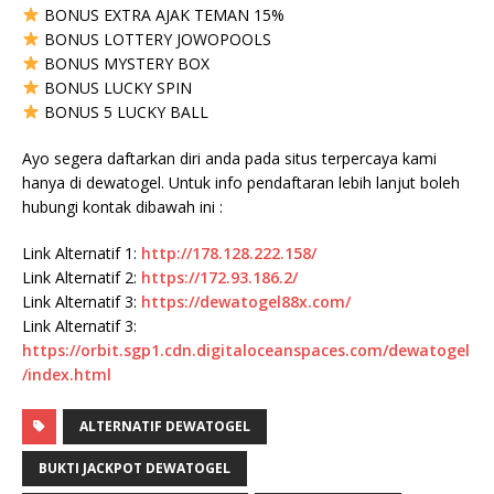
BONUS EXTRA AJAK TEMAN 15%
BONUS LOTTERY JOWOPOOLS
BONUS MYSTERY BOX
BONUS LUCKY SPIN
BONUS 5 LUCKY BALL
Ayo segera daftarkan diri anda pada situs terpercaya kami
hanya di dewatogel. Untuk info pendaftaran lebih lanjut boleh
hubungi kontak dibawah ini :
Link Alternatif 1:
http://178.128.222.158/
Link Alternatif 2:
https://172.93.186.2/
Link Alternatif 3:
https://dewatogel88x.com/
Link Alternatif 3:
https://orbit.sgp1.cdn.digitaloceanspaces.com/dewatogel
/index.html
ALTERNATIF DEWATOGEL
BUKTI JACKPOT DEWATOGEL