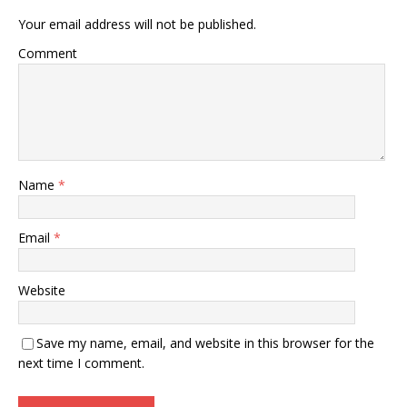
Your email address will not be published.
Comment
Name
*
Email
*
Website
Save my name, email, and website in this browser for the
next time I comment.