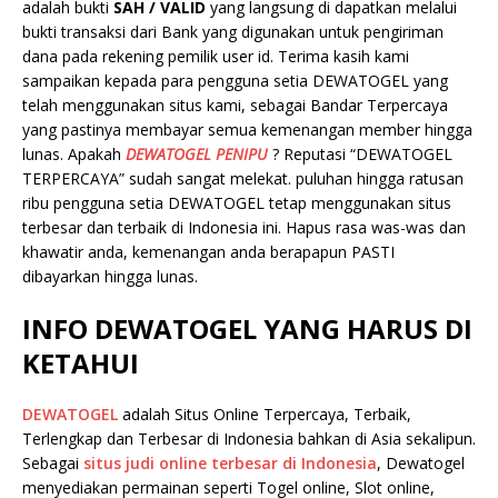
adalah bukti
SAH / VALID
yang langsung di dapatkan melalui
bukti transaksi dari Bank yang digunakan untuk pengiriman
dana pada rekening pemilik user id. Terima kasih kami
sampaikan kepada para pengguna setia DEWATOGEL yang
telah menggunakan situs kami, sebagai Bandar Terpercaya
yang pastinya membayar semua kemenangan member hingga
lunas. Apakah
DEWATOGEL PENIPU
? Reputasi “DEWATOGEL
TERPERCAYA” sudah sangat melekat. puluhan hingga ratusan
ribu pengguna setia DEWATOGEL tetap menggunakan situs
terbesar dan terbaik di Indonesia ini. Hapus rasa was-was dan
khawatir anda, kemenangan anda berapapun PASTI
dibayarkan hingga lunas.
INFO DEWATOGEL YANG HARUS DI
KETAHUI
DEWATOGEL
adalah Situs Online Terpercaya, Terbaik,
Terlengkap dan Terbesar di Indonesia bahkan di Asia sekalipun.
Sebagai
situs judi online terbesar di Indonesia
, Dewatogel
menyediakan permainan seperti Togel online, Slot online,