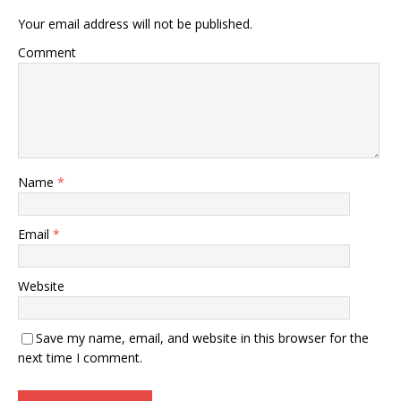
Your email address will not be published.
Comment
Name
*
Email
*
Website
Save my name, email, and website in this browser for the
next time I comment.