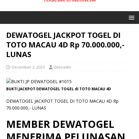
DEWATOGEL JACKPOT TOGEL DI
TOTO MACAU 4D Rp 70.000.000,-
LUNAS
December 2, 2023
detoadm
BUKTI JACKPOT DEWATOGEL TOGEL dI TOTO MACAU 4D
DEWATOGEL JACKPOT TOGEL DI TOTO MACAU 4D Rp
70.000.000,- LUNAS
MEMBER DEWATOGEL
MENERIMA PELUNASAN