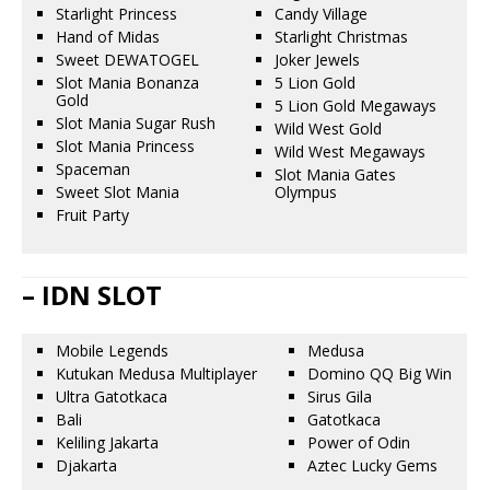
Starlight Princess
Candy Village
Hand of Midas
Starlight Christmas
Sweet DEWATOGEL
Joker Jewels
Slot Mania Bonanza
5 Lion Gold
Gold
5 Lion Gold Megaways
Slot Mania Sugar Rush
Wild West Gold
Slot Mania Princess
Wild West Megaways
Spaceman
Slot Mania Gates
Sweet Slot Mania
Olympus
Fruit Party
– IDN SLOT
Mobile Legends
Medusa
Kutukan Medusa Multiplayer
Domino QQ Big Win
Ultra Gatotkaca
Sirus Gila
Bali
Gatotkaca
Keliling Jakarta
Power of Odin
Djakarta
Aztec Lucky Gems