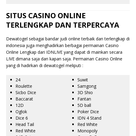
SITUS CASINO ONLINE
TERLENGKAP DAN TERPERCAYA
Dewatogel sebagai bandar judi online terbaik dan terlengkap di
indonesia juga menghadirkan berbagai permainan Casino
Online Lengkap dari IDNLIVE yang dapat di mainkan secara
LIVE dimana saja dan kapan saja. Permainan Casino Online
yang di hadirkan di dewatogel meliputi :
24
Suwit
Roulette
Samgong
Sicbo Dice
3D Shio
Baccarat
Fantan
12D
5D ball
Oglok
Poker Dice
Dice 6
IDN 4 Stand
Head Tail
Red White
Red White
Monopoly