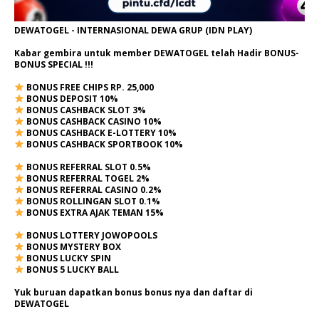
DEWATOGEL - INTERNASIONAL DEWA GRUP (IDN PLAY)
Kabar gembira untuk member DEWATOGEL telah Hadir
BONUS-
BONUS SPECIAL
!!!
BONUS FREE CHIPS RP. 25,000
BONUS DEPOSIT 10%
BONUS CASHBACK SLOT 3%
BONUS CASHBACK CASINO 10%
BONUS CASHBACK E-LOTTERY 10%
BONUS CASHBACK SPORTBOOK 10%
BONUS REFERRAL SLOT 0.5%
BONUS REFERRAL TOGEL 2%
BONUS REFERRAL CASINO 0.2%
BONUS ROLLINGAN SLOT 0.1%
BONUS EXTRA AJAK TEMAN 15%
BONUS LOTTERY JOWOPOOLS
BONUS MYSTERY BOX
BONUS LUCKY SPIN
BONUS 5 LUCKY BALL
Yuk buruan dapatkan bonus bonus nya dan daftar di
DEWATOGEL