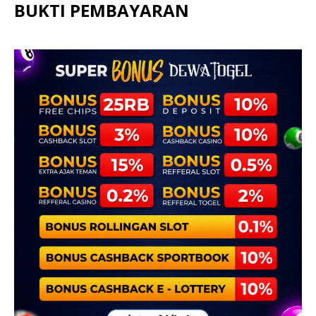
BUKTI PEMBAYARAN