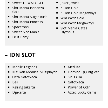
Sweet DEWATOGEL
Joker Jewels
Slot Mania Bonanza
5 Lion Gold
Gold
5 Lion Gold Megaways
Slot Mania Sugar Rush
Wild West Gold
Slot Mania Princess
Wild West Megaways
Spaceman
Slot Mania Gates
Sweet Slot Mania
Olympus
Fruit Party
– IDN SLOT
Mobile Legends
Medusa
Kutukan Medusa Multiplayer
Domino QQ Big Win
Ultra Gatotkaca
Sirus Gila
Bali
Gatotkaca
Keliling Jakarta
Power of Odin
Djakarta
Aztec Lucky Gems