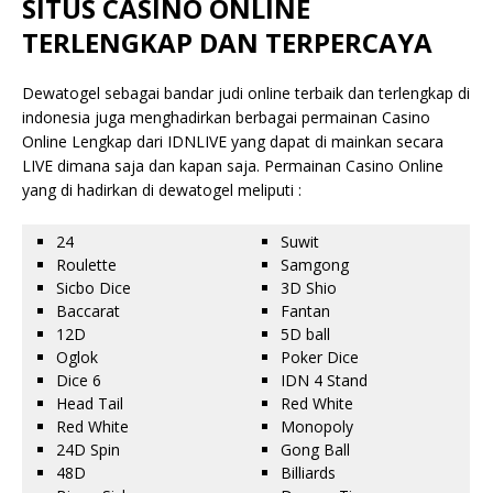
SITUS CASINO ONLINE
TERLENGKAP DAN TERPERCAYA
Dewatogel sebagai bandar judi online terbaik dan terlengkap di
indonesia juga menghadirkan berbagai permainan Casino
Online Lengkap dari IDNLIVE yang dapat di mainkan secara
LIVE dimana saja dan kapan saja. Permainan Casino Online
yang di hadirkan di dewatogel meliputi :
24
Suwit
Roulette
Samgong
Sicbo Dice
3D Shio
Baccarat
Fantan
12D
5D ball
Oglok
Poker Dice
Dice 6
IDN 4 Stand
Head Tail
Red White
Red White
Monopoly
24D Spin
Gong Ball
48D
Billiards