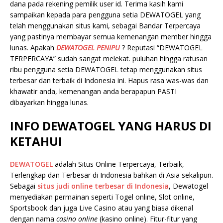
dana pada rekening pemilik user id. Terima kasih kami
sampaikan kepada para pengguna setia DEWATOGEL yang
telah menggunakan situs kami, sebagai Bandar Terpercaya
yang pastinya membayar semua kemenangan member hingga
lunas. Apakah
DEWATOGEL PENIPU
? Reputasi “DEWATOGEL
TERPERCAYA” sudah sangat melekat. puluhan hingga ratusan
ribu pengguna setia DEWATOGEL tetap menggunakan situs
terbesar dan terbaik di Indonesia ini. Hapus rasa was-was dan
khawatir anda, kemenangan anda berapapun PASTI
dibayarkan hingga lunas.
INFO DEWATOGEL YANG HARUS DI
KETAHUI
DEWATOGEL
adalah Situs Online Terpercaya, Terbaik,
Terlengkap dan Terbesar di Indonesia bahkan di Asia sekalipun.
Sebagai
situs judi online terbesar di Indonesia
, Dewatogel
menyediakan permainan seperti Togel online, Slot online,
Sportsbook dan juga Live Casino atau yang biasa dikenal
dengan nama
casino online
(kasino online). Fitur-fitur yang