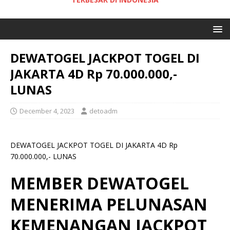
DEWATOGEL JACKPOT TOGEL DI
JAKARTA 4D Rp 70.000.000,-
LUNAS
December 4, 2023
detoadm
DEWATOGEL JACKPOT TOGEL DI JAKARTA 4D Rp
70.000.000,- LUNAS
MEMBER DEWATOGEL
MENERIMA PELUNASAN
KEMENANGAN JACKPOT