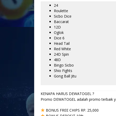
24
Roulette
Sicbo Dice
Baccarat
12D
Oglok
Dice 6
Head Tail
Red White
24D Spin
48D
Bingo Sicbo
Shio Fights
Gong Ball Jitu
KENAPA HARUS DEWATOGEL ?
Promo DEWATOGEL adalah promo terbaik yang
BONUS FREE CHIPS RP. 25,000
BONUS DEPOSIT 10%