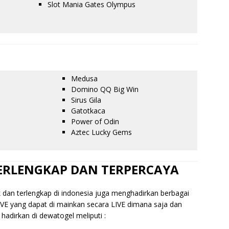
Slot Mania Gates Olympus
Medusa
Domino QQ Big Win
Sirus Gila
Gatotkaca
Power of Odin
Aztec Lucky Gems
TERLENGKAP DAN TERPERCAYA
k dan terlengkap di indonesia juga menghadirkan berbagai
VE yang dapat di mainkan secara LIVE dimana saja dan
hadirkan di dewatogel meliputi :