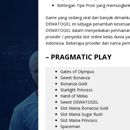
Bettingan Tipe Prize yang memungki
Game yang sedang viral dan banyak dimainkan
DEWATOGEL ini sebagai penambah keseruan a
DEWATOGEL dalam menyediakan permainan s
provider
/ penyedia slot online kelas dunia 
Indonesia. Beberapa provider dan nama per
– PRAGMATIC PLAY
Gates of Olympus
Sweet Bonanza
Bonanza Gold
Starlight Princess
Hand of Midas
Sweet DEWATOGEL
Slot Mania Bonanza Gold
Slot Mania Sugar Rush
Slot Mania Princess
Spaceman