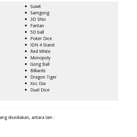
Suwit
Samgong
3D Shio
Fantan
5D ball
Poker Dice
IDN 4 Stand
Red White
Monopoly
Gong Ball
Billiards
Dragon Tiger
Xoc Dia
Duel Dice
 disediakan, antara lain :