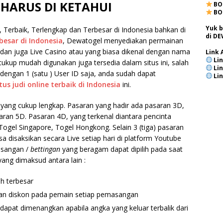
HARUS DI KETAHUI
BO
BO
Yuk b
, Terbaik, Terlengkap dan Terbesar di Indonesia bahkan di
di D
rbesar di Indonesia
, Dewatogel menyediakan permainan
k dan juga Live Casino atau yang biasa dikenal dengan nama
Link 
Lin
g cukup mudah digunakan juga tersedia dalam situs ini, salah
Lin
dengan 1 (satu ) User ID saja, anda sudah dapat
Lin
itus judi online terbaik di Indonesia
ini.
ang cukup lengkap. Pasaran yang hadir ada pasaran 3D,
ran 5D. Pasaran 4D, yang terkenal diantara pencinta
gel Singapore, Togel Hongkong. Selain 3 (tiga) pasaran
a disaksikan secara Live setiap hari di platform Youtube
pasangan /
bettingan
yang beragam dapat dipilih pada saat
ng dimaksud antara lain :
ah terbesar
an diskon pada pemain setiap pemasangan
 dapat dimenangkan apabila angka yang keluar terbalik dari