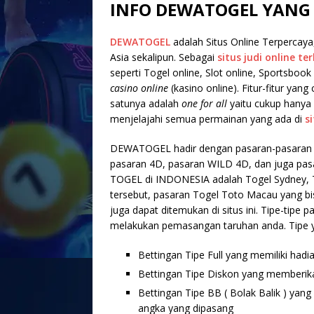
INFO DEWATOGEL YANG 
DEWATOGEL
adalah Situs Online Terpercaya
Asia sekalipun. Sebagai
situs judi online te
seperti Togel online, Slot online, Sportsboo
casino online
(kasino online). Fitur-fitur yan
satunya adalah
one for all
yaitu cukup hanya 
menjelajahi semua permainan yang ada di
s
DEWATOGEL hadir dengan pasaran-pasaran y
pasaran 4D, pasaran WILD 4D, dan juga pasa
TOGEL di INDONESIA adalah Togel Sydney, To
tersebut, pasaran Togel Toto Macau yang bis
juga dapat ditemukan di situs ini. Tipe-tipe 
melakukan pemasangan taruhan anda. Tipe ya
Bettingan Tipe Full yang memiliki hadi
Bettingan Tipe Diskon yang memberik
Bettingan Tipe BB ( Bolak Balik ) yang
angka yang dipasang