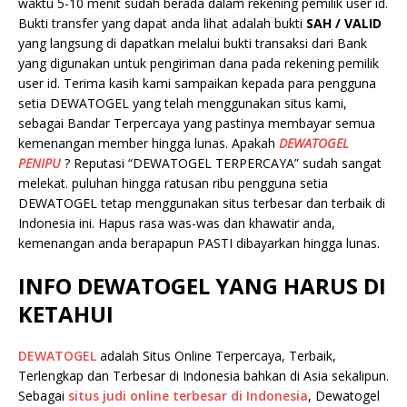
waktu 5-10 menit sudah berada dalam rekening pemilik user id.
Bukti transfer yang dapat anda lihat adalah bukti
SAH / VALID
yang langsung di dapatkan melalui bukti transaksi dari Bank
yang digunakan untuk pengiriman dana pada rekening pemilik
user id. Terima kasih kami sampaikan kepada para pengguna
setia DEWATOGEL yang telah menggunakan situs kami,
sebagai Bandar Terpercaya yang pastinya membayar semua
kemenangan member hingga lunas. Apakah
DEWATOGEL
PENIPU
? Reputasi “DEWATOGEL TERPERCAYA” sudah sangat
melekat. puluhan hingga ratusan ribu pengguna setia
DEWATOGEL tetap menggunakan situs terbesar dan terbaik di
Indonesia ini. Hapus rasa was-was dan khawatir anda,
kemenangan anda berapapun PASTI dibayarkan hingga lunas.
INFO DEWATOGEL YANG HARUS DI
KETAHUI
DEWATOGEL
adalah Situs Online Terpercaya, Terbaik,
Terlengkap dan Terbesar di Indonesia bahkan di Asia sekalipun.
Sebagai
situs judi online terbesar di Indonesia
, Dewatogel