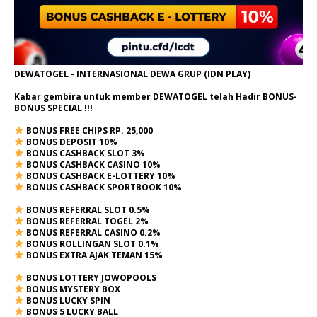
DEWATOGEL - INTERNASIONAL DEWA GRUP (IDN PLAY)
Kabar gembira untuk member DEWATOGEL telah Hadir
BONUS-
BONUS SPECIAL
!!!
BONUS FREE CHIPS RP. 25,000
BONUS DEPOSIT 10%
BONUS CASHBACK SLOT 3%
BONUS CASHBACK CASINO 10%
BONUS CASHBACK E-LOTTERY 10%
BONUS CASHBACK SPORTBOOK 10%
BONUS REFERRAL SLOT 0.5%
BONUS REFERRAL TOGEL 2%
BONUS REFERRAL CASINO 0.2%
BONUS ROLLINGAN SLOT 0.1%
BONUS EXTRA AJAK TEMAN 15%
BONUS LOTTERY JOWOPOOLS
BONUS MYSTERY BOX
BONUS LUCKY SPIN
BONUS 5 LUCKY BALL