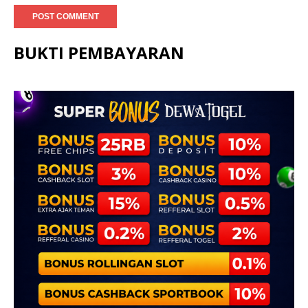
BUKTI PEMBAYARAN