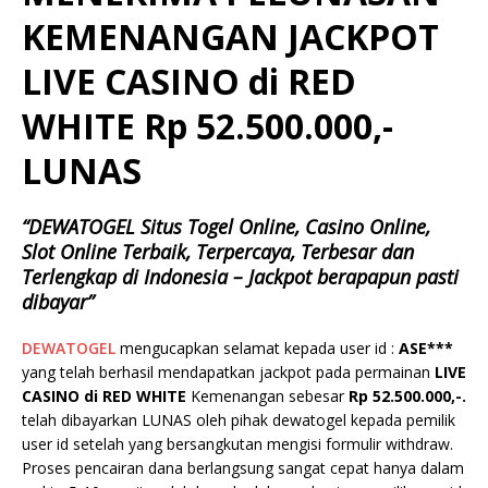
KEMENANGAN JACKPOT
LIVE CASINO di RED
WHITE Rp 52.500.000,-
LUNAS
“DEWATOGEL Situs Togel Online, Casino Online,
Slot Online Terbaik, Terpercaya, Terbesar dan
Terlengkap di Indonesia – Jackpot berapapun pasti
dibayar”
DEWATOGEL
mengucapkan selamat kepada user id :
ASE***
yang telah berhasil mendapatkan jackpot pada permainan
LIVE
CASINO di RED WHITE
Kemenangan sebesar
Rp 52.500.000,-.
telah dibayarkan LUNAS oleh pihak dewatogel kepada pemilik
user id setelah yang bersangkutan mengisi formulir withdraw.
Proses pencairan dana berlangsung sangat cepat hanya dalam