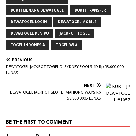
BUKTI MENANG DEWATOGEL
BUKTI TRANSFER
DEWATOGEL LOGIN
DEWATOGEL MOBILE
DEWATOGEL PENIPU
JACKPOT TOGEL
TOGEL INDONESIA
TOGEL WLA
PREVIOUS
DEWATOGEL JACKPOT TOGEL DI SYDNEY POOLS 4D Rp 53.000.000,-
LUNAS
NEXT
DEWATOGEL JACKPOT SLOT DI MAHJONG WAYS Rp
58.800.000,- LUNAS
BE THE FIRST TO COMMENT