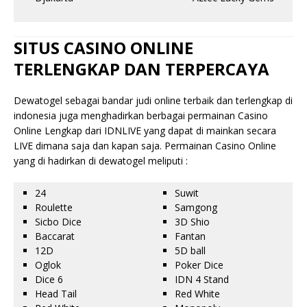
SITUS CASINO ONLINE
TERLENGKAP DAN TERPERCAYA
Dewatogel sebagai bandar judi online terbaik dan terlengkap di
indonesia juga menghadirkan berbagai permainan Casino
Online Lengkap dari IDNLIVE yang dapat di mainkan secara
LIVE dimana saja dan kapan saja. Permainan Casino Online
yang di hadirkan di dewatogel meliputi :
24
Suwit
Roulette
Samgong
Sicbo Dice
3D Shio
Baccarat
Fantan
12D
5D ball
Oglok
Poker Dice
Dice 6
IDN 4 Stand
Head Tail
Red White