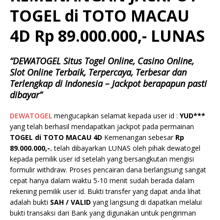
TOGEL di TOTO MACAU
4D Rp 89.000.000,- LUNAS
“DEWATOGEL Situs Togel Online, Casino Online,
Slot Online Terbaik, Terpercaya, Terbesar dan
Terlengkap di Indonesia – Jackpot berapapun pasti
dibayar”
DEWATOGEL
mengucapkan selamat kepada user id :
YUD***
yang telah berhasil mendapatkan jackpot pada permainan
TOGEL di TOTO MACAU 4D
Kemenangan sebesar
Rp
89.000.000,-.
telah dibayarkan LUNAS oleh pihak dewatogel
kepada pemilik user id setelah yang bersangkutan mengisi
formulir withdraw. Proses pencairan dana berlangsung sangat
cepat hanya dalam waktu 5-10 menit sudah berada dalam
rekening pemilik user id. Bukti transfer yang dapat anda lihat
adalah bukti
SAH / VALID
yang langsung di dapatkan melalui
bukti transaksi dari Bank yang digunakan untuk pengiriman