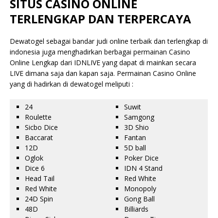
SITUS CASINO ONLINE
TERLENGKAP DAN TERPERCAYA
Dewatogel sebagai bandar judi online terbaik dan terlengkap di
indonesia juga menghadirkan berbagai permainan Casino
Online Lengkap dari IDNLIVE yang dapat di mainkan secara
LIVE dimana saja dan kapan saja. Permainan Casino Online
yang di hadirkan di dewatogel meliputi :
24
Suwit
Roulette
Samgong
Sicbo Dice
3D Shio
Baccarat
Fantan
12D
5D ball
Oglok
Poker Dice
Dice 6
IDN 4 Stand
Head Tail
Red White
Red White
Monopoly
24D Spin
Gong Ball
48D
Billiards