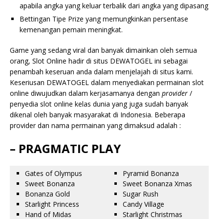
apabila angka yang keluar terbalik dari angka yang dipasang
Bettingan Tipe Prize yang memungkinkan persentase
kemenangan pemain meningkat.
Game yang sedang viral dan banyak dimainkan oleh semua
orang, Slot Online hadir di situs DEWATOGEL ini sebagai
penambah keseruan anda dalam menjelajah di situs kami.
Keseriusan DEWATOGEL dalam menyediakan permainan slot
online diwujudkan dalam kerjasamanya dengan
provider
/
penyedia slot online kelas dunia yang juga sudah banyak
dikenal oleh banyak masyarakat di Indonesia. Beberapa
provider dan nama permainan yang dimaksud adalah :
– PRAGMATIC PLAY
Gates of Olympus
Pyramid Bonanza
Sweet Bonanza
Sweet Bonanza Xmas
Bonanza Gold
Sugar Rush
Starlight Princess
Candy Village
Hand of Midas
Starlight Christmas