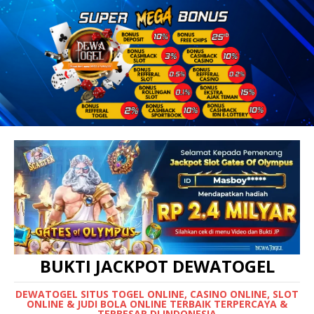
BUKTI JACKPOT DEWATOGEL
DEWATOGEL SITUS TOGEL ONLINE, CASINO ONLINE, SLOT
ONLINE & JUDI BOLA ONLINE TERBAIK TERPERCAYA &
TERBESAR DI INDONESIA