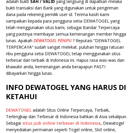
adalah bukti
SAH / VALID
yang langsung di dapatkan melalui
bukti transaksi dari Bank yang digunakan untuk pengiriman
dana pada rekening pemilik user id. Terima kasih kami
sampaikan kepada para pengguna setia DEWATOGEL yang
telah menggunakan situs kami, sebagai Bandar Terpercaya
yang pastinya membayar semua kemenangan member hingga
lunas. Apakah
DEWATOGEL PENIPU
? Reputasi “DEWATOGEL
TERPERCAYA” sudah sangat melekat. puluhan hingga ratusan
ribu pengguna setia DEWATOGEL tetap menggunakan situs
terbesar dan terbaik di Indonesia ini. Hapus rasa was-was dan
khawatir anda, kemenangan anda berapapun PASTI
dibayarkan hingga lunas.
INFO DEWATOGEL YANG HARUS DI
KETAHUI
DEWATOGEL
adalah Situs Online Terpercaya, Terbaik,
Terlengkap dan Terbesar di Indonesia bahkan di Asia sekalipun.
Sebagai
situs judi online terbesar di Indonesia
, Dewatogel
menyediakan permainan seperti Togel online, Slot online,