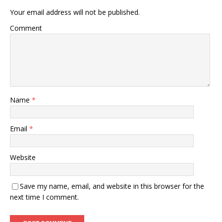
Your email address will not be published.
Comment
Name
*
Email
*
Website
Save my name, email, and website in this browser for the
next time I comment.