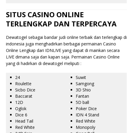
SITUS CASINO ONLINE
TERLENGKAP DAN TERPERCAYA
Dewatogel sebagai bandar judi online terbaik dan terlengkap di
indonesia juga menghadirkan berbagai permainan Casino
Online Lengkap dari IDNLIVE yang dapat di mainkan secara
LIVE dimana saja dan kapan saja. Permainan Casino Online
yang di hadirkan di dewatogel meliputi :
24
Suwit
Roulette
Samgong
Sicbo Dice
3D Shio
Baccarat
Fantan
12D
5D ball
Oglok
Poker Dice
Dice 6
IDN 4 Stand
Head Tail
Red White
Red White
Monopoly