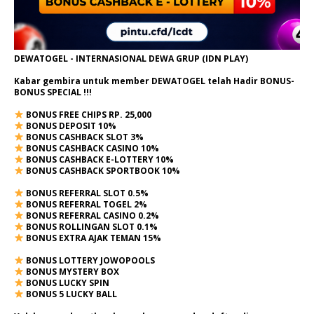
DEWATOGEL - INTERNASIONAL DEWA GRUP (IDN PLAY)
Kabar gembira untuk member DEWATOGEL telah Hadir
BONUS-
BONUS SPECIAL
!!!
BONUS FREE CHIPS RP. 25,000
BONUS DEPOSIT 10%
BONUS CASHBACK SLOT 3%
BONUS CASHBACK CASINO 10%
BONUS CASHBACK E-LOTTERY 10%
BONUS CASHBACK SPORTBOOK 10%
BONUS REFERRAL SLOT 0.5%
BONUS REFERRAL TOGEL 2%
BONUS REFERRAL CASINO 0.2%
BONUS ROLLINGAN SLOT 0.1%
BONUS EXTRA AJAK TEMAN 15%
BONUS LOTTERY JOWOPOOLS
BONUS MYSTERY BOX
BONUS LUCKY SPIN
BONUS 5 LUCKY BALL