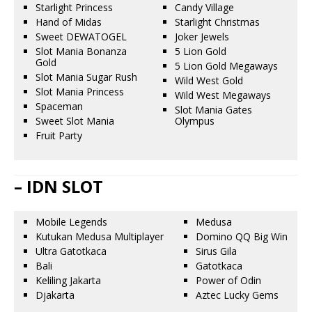
Starlight Princess
Candy Village
Hand of Midas
Starlight Christmas
Sweet DEWATOGEL
Joker Jewels
Slot Mania Bonanza
5 Lion Gold
Gold
5 Lion Gold Megaways
Slot Mania Sugar Rush
Wild West Gold
Slot Mania Princess
Wild West Megaways
Spaceman
Slot Mania Gates
Sweet Slot Mania
Olympus
Fruit Party
– IDN SLOT
Mobile Legends
Medusa
Kutukan Medusa Multiplayer
Domino QQ Big Win
Ultra Gatotkaca
Sirus Gila
Bali
Gatotkaca
Keliling Jakarta
Power of Odin
Djakarta
Aztec Lucky Gems