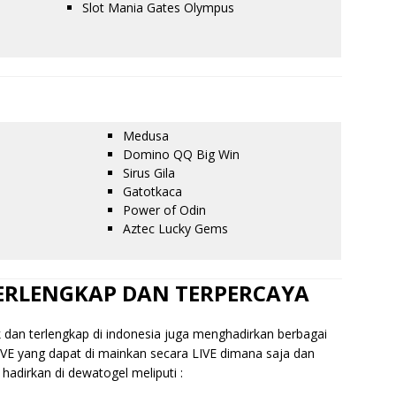
Slot Mania Gates Olympus
Medusa
Domino QQ Big Win
Sirus Gila
Gatotkaca
Power of Odin
Aztec Lucky Gems
TERLENGKAP DAN TERPERCAYA
k dan terlengkap di indonesia juga menghadirkan berbagai
VE yang dapat di mainkan secara LIVE dimana saja dan
hadirkan di dewatogel meliputi :