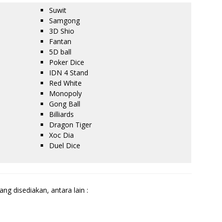
Suwit
Samgong
3D Shio
Fantan
5D ball
Poker Dice
IDN 4 Stand
Red White
Monopoly
Gong Ball
Billiards
Dragon Tiger
Xoc Dia
Duel Dice
 disediakan, antara lain :