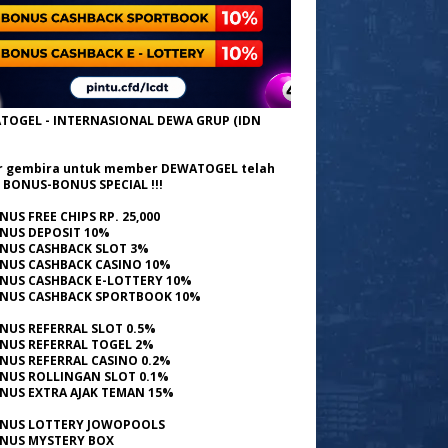
TOGEL - INTERNASIONAL DEWA GRUP (IDN
r gembira untuk member DEWATOGEL telah
r
BONUS-BONUS SPECIAL
!!!
US FREE CHIPS RP. 25,000
NUS DEPOSIT 10%
NUS CASHBACK SLOT 3%
NUS CASHBACK CASINO 10%
NUS CASHBACK E-LOTTERY 10%
NUS CASHBACK SPORTBOOK 10%
NUS REFERRAL SLOT 0.5%
NUS REFERRAL TOGEL 2%
NUS REFERRAL CASINO 0.2%
NUS ROLLINGAN SLOT 0.1%
NUS EXTRA AJAK TEMAN 15%
NUS LOTTERY JOWOPOOLS
NUS MYSTERY BOX