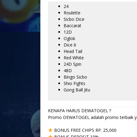
24
Roulette
Sicbo Dice
Baccarat
12D
Oglok
Dice 6
Head Tail
Red White
24D Spin
48D
Bingo Sicbo
Shio Fights
Gong Ball Jitu
KENAPA HARUS DEWATOGEL ?
Promo DEWATOGEL adalah promo terbaik yang
BONUS FREE CHIPS RP. 25,000
BONUS DEPOSIT 10%