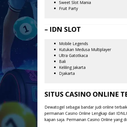
Sweet Slot Mania
Fruit Party
– IDN SLOT
Mobile Legends
Kutukan Medusa Multiplayer
Ultra Gatotkaca
Bali
Keliling Jakarta
Djakarta
SITUS CASINO ONLINE 
Dewatogel sebagai bandar judi online terbai
permainan Casino Online Lengkap dari IDNLI
kapan saja. Permainan Casino Online yang di 