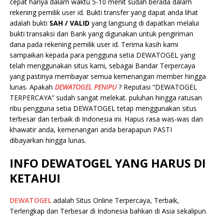
cepat hanya dalam waktu 5-10 menit sudah berada dalam
rekening pemilik user id. Bukti transfer yang dapat anda lihat
adalah bukti
SAH / VALID
yang langsung di dapatkan melalui
bukti transaksi dari Bank yang digunakan untuk pengiriman
dana pada rekening pemilik user id. Terima kasih kami
sampaikan kepada para pengguna setia DEWATOGEL yang
telah menggunakan situs kami, sebagai Bandar Terpercaya
yang pastinya membayar semua kemenangan member hingga
lunas. Apakah
DEWATOGEL PENIPU
? Reputasi “DEWATOGEL
TERPERCAYA” sudah sangat melekat. puluhan hingga ratusan
ribu pengguna setia DEWATOGEL tetap menggunakan situs
terbesar dan terbaik di Indonesia ini. Hapus rasa was-was dan
khawatir anda, kemenangan anda berapapun PASTI
dibayarkan hingga lunas.
INFO DEWATOGEL YANG HARUS DI
KETAHUI
DEWATOGEL
adalah Situs Online Terpercaya, Terbaik,
Terlengkap dan Terbesar di Indonesia bahkan di Asia sekalipun.