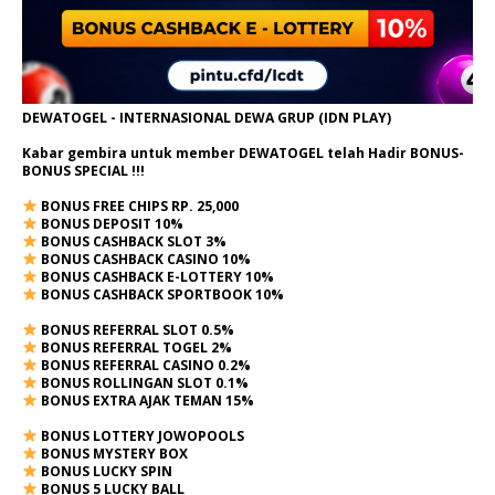
DEWATOGEL - INTERNASIONAL DEWA GRUP (IDN PLAY)
Kabar gembira untuk member DEWATOGEL telah Hadir
BONUS-
BONUS SPECIAL
!!!
BONUS FREE CHIPS RP. 25,000
BONUS DEPOSIT 10%
BONUS CASHBACK SLOT 3%
BONUS CASHBACK CASINO 10%
BONUS CASHBACK E-LOTTERY 10%
BONUS CASHBACK SPORTBOOK 10%
BONUS REFERRAL SLOT 0.5%
BONUS REFERRAL TOGEL 2%
BONUS REFERRAL CASINO 0.2%
BONUS ROLLINGAN SLOT 0.1%
BONUS EXTRA AJAK TEMAN 15%
BONUS LOTTERY JOWOPOOLS
BONUS MYSTERY BOX
BONUS LUCKY SPIN
BONUS 5 LUCKY BALL