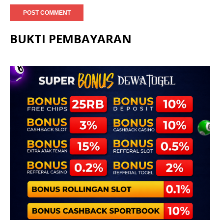
BUKTI PEMBAYARAN