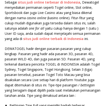
Sebagai
situs judi online terbesar di Indonesia
, Dewatogel
menyediakan permainan seperti Togel online, Slot online,
Sportsbook dan juga Live Casino atau yang biasa dikenal
dengan nama
casino online
(kasino online). Fitur-fitur yang
cukup mudah digunakan juga tersedia dalam situs ini, salah
satunya adalah
one for all
yaitu cukup hanya dengan 1 (satu )
User ID saja, anda sudah dapat menjelajahi semua permainan
yang ada di
situs judi
online terbaik di Indonesia
ini.
DEWATOGEL hadir dengan pasaran-pasaran yang cukup
lengkap. Pasaran yang hadir ada pasaran 3D, pasaran 4D,
pasaran WILD 4D, dan juga pasaran 5D. Pasaran 4D, yang
terkenal diantara pencinta TOGEL di INDONESIA adalah Togel
Sydney, Togel Singapore, Togel Hongkong. Selain 3 (tiga)
pasaran tersebut, pasaran Togel Toto Macau yang bisa
disaksikan secara Live setiap hari di platform Youtube juga
dapat ditemukan di situs ini. Tipe-tipe pasangan /
bettingan
yang beragam dapat dipilih pada saat melakukan pemasangan
taruhan anda. Tipe yang dimaksud antara lain :
Bettingan Tipe Full yang memiliki hadiah terbesar