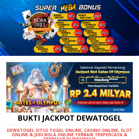
BUKTI JACKPOT DEWATOGEL
DEWATOGEL SITUS TOGEL ONLINE, CASINO ONLINE, SLOT
ONLINE & JUDI BOLA ONLINE TERBAIK TERPERCAYA &
TERBESAR DI INDONESIA