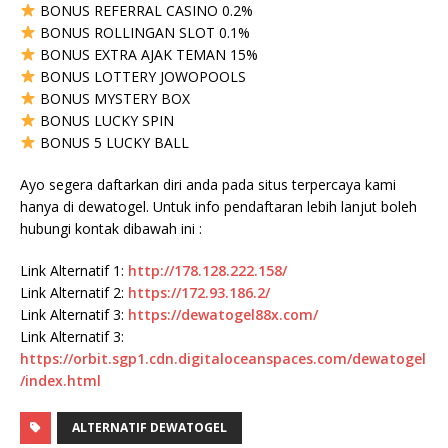
BONUS REFERRAL CASINO 0.2%
BONUS ROLLINGAN SLOT 0.1%
BONUS EXTRA AJAK TEMAN 15%
BONUS LOTTERY JOWOPOOLS
BONUS MYSTERY BOX
BONUS LUCKY SPIN
BONUS 5 LUCKY BALL
Ayo segera daftarkan diri anda pada situs terpercaya kami
hanya di dewatogel. Untuk info pendaftaran lebih lanjut boleh
hubungi kontak dibawah ini :
Link Alternatif 1:
http://178.128.222.158/
Link Alternatif 2:
https://172.93.186.2/
Link Alternatif 3:
https://dewatogel88x.com/
Link Alternatif 3:
https://orbit.sgp1.cdn.digitaloceanspaces.com/dewatogel
/index.html
ALTERNATIF DEWATOGEL