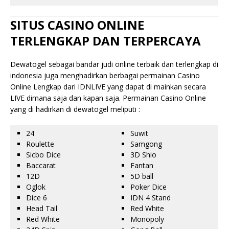
SITUS CASINO ONLINE
TERLENGKAP DAN TERPERCAYA
Dewatogel sebagai bandar judi online terbaik dan terlengkap di
indonesia juga menghadirkan berbagai permainan Casino
Online Lengkap dari IDNLIVE yang dapat di mainkan secara
LIVE dimana saja dan kapan saja. Permainan Casino Online
yang di hadirkan di dewatogel meliputi :
24
Suwit
Roulette
Samgong
Sicbo Dice
3D Shio
Baccarat
Fantan
12D
5D ball
Oglok
Poker Dice
Dice 6
IDN 4 Stand
Head Tail
Red White
Red White
Monopoly