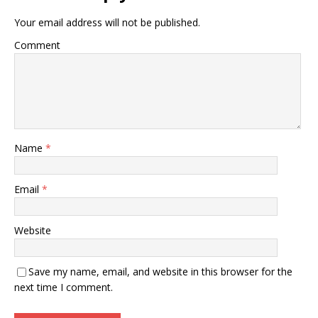
Your email address will not be published.
Comment
Name
*
Email
*
Website
Save my name, email, and website in this browser for the
next time I comment.