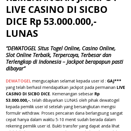
LIVE CASINO DI SICBO
DICE Rp 53.000.000,-
LUNAS
“DEWATOGEL Situs Togel Online, Casino Online,
Slot Online Terbaik, Terpercaya, Terbesar dan
Terlengkap di Indonesia – Jackpot berapapun pasti
dibayar”
DEWATOGEL
mengucapkan selamat kepada user id :
GAJ***
yang telah berhasil mendapatkan jackpot pada permainan
LIVE
CASINO DI SICBO DICE
. Kemenangan sebesar
Rp
53.000.000,-.
telah dibayarkan LUNAS oleh pihak dewatogel
kepada pemilik user id setelah yang bersangkutan mengisi
formulir withdraw. Proses pencairan dana berlangsung sangat
cepat hanya dalam waktu 5-10 menit sudah berada dalam
rekening pemilik user id. Bukti transfer yang dapat anda lihat