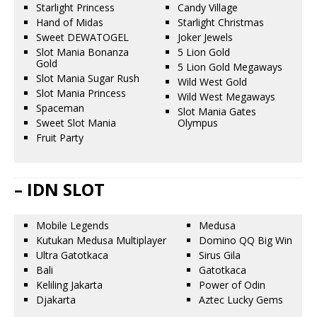
Starlight Princess
Candy Village
Hand of Midas
Starlight Christmas
Sweet DEWATOGEL
Joker Jewels
Slot Mania Bonanza
5 Lion Gold
Gold
5 Lion Gold Megaways
Slot Mania Sugar Rush
Wild West Gold
Slot Mania Princess
Wild West Megaways
Spaceman
Slot Mania Gates
Sweet Slot Mania
Olympus
Fruit Party
– IDN SLOT
Mobile Legends
Medusa
Kutukan Medusa Multiplayer
Domino QQ Big Win
Ultra Gatotkaca
Sirus Gila
Bali
Gatotkaca
Keliling Jakarta
Power of Odin
Djakarta
Aztec Lucky Gems