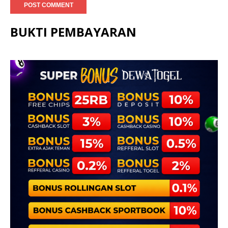
BUKTI PEMBAYARAN