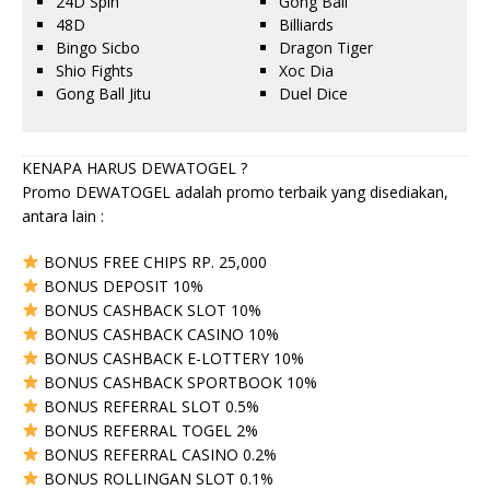
24D Spin
Gong Ball
48D
Billiards
Bingo Sicbo
Dragon Tiger
Shio Fights
Xoc Dia
Gong Ball Jitu
Duel Dice
KENAPA HARUS DEWATOGEL ?
Promo DEWATOGEL adalah promo terbaik yang disediakan,
antara lain :
BONUS FREE CHIPS RP. 25,000
BONUS DEPOSIT 10%
BONUS CASHBACK SLOT 10%
BONUS CASHBACK CASINO 10%
BONUS CASHBACK E-LOTTERY 10%
BONUS CASHBACK SPORTBOOK 10%
BONUS REFERRAL SLOT 0.5%
BONUS REFERRAL TOGEL 2%
BONUS REFERRAL CASINO 0.2%
BONUS ROLLINGAN SLOT 0.1%