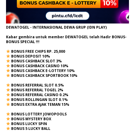
DEWATOGEL - INTERNASIONAL DEWA GRUP (IDN PLAY)
Kabar gembira untuk member DEWATOGEL telah Hadir
BONUS-
BONUS SPECIAL
!!!
BONUS FREE CHIPS RP. 25,000
BONUS DEPOSIT 10%
BONUS CASHBACK SLOT 3%
BONUS CASHBACK CASINO 10%
BONUS CASHBACK E-LOTTERY 10%
BONUS CASHBACK SPORTBOOK 10%
BONUS REFERRAL SLOT 0.5%
BONUS REFERRAL TOGEL 2%
BONUS REFERRAL CASINO 0.2%
BONUS ROLLINGAN SLOT 0.1%
BONUS EXTRA AJAK TEMAN 15%
BONUS LOTTERY JOWOPOOLS
BONUS MYSTERY BOX
BONUS LUCKY SPIN
BONUS 5 LUCKY BALL