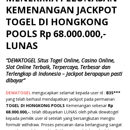
KEMENANGAN JACKPOT
TOGEL DI HONGKONG
POOLS Rp 68.000.000,-
LUNAS
“DEWATOGEL Situs Togel Online, Casino Online,
Slot Online Terbaik, Terpercaya, Terbesar dan
Terlengkap di Indonesia – Jackpot berapapun pasti
dibayar”
DEWATOGEL
mengucapkan selamat kepada user id :
B3S***
yang telah berhasil mendapatkan jackpot pada permainan
TOGEL DI HONGKONG POOLS
Kemenangan sebesar
Rp
68.000.000,-.
telah dibayarkan LUNAS oleh pihak dewatogel
kepada pemilik user id setelah yang bersangkutan mengisi
formulir withdraw. Proses pencairan dana berlangsung sangat