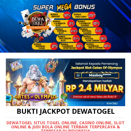
BUKTI JACKPOT DEWATOGEL
DEWATOGEL SITUS TOGEL ONLINE, CASINO ONLINE, SLOT
ONLINE & JUDI BOLA ONLINE TERBAIK TERPERCAYA &
TERBESAR DI INDONESIA