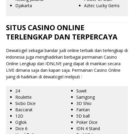
Djakarta
Aztec Lucky Gems
SITUS CASINO ONLINE
TERLENGKAP DAN TERPERCAYA
Dewatogel sebagai bandar judi online terbaik dan terlengkap di
indonesia juga menghadirkan berbagai permainan Casino
Online Lengkap dari IDNLIVE yang dapat di mainkan secara
LIVE dimana saja dan kapan saja. Permainan Casino Online
yang di hadirkan di dewatogel meliputi :
24
Suwit
Roulette
Samgong
Sicbo Dice
3D Shio
Baccarat
Fantan
12D
5D ball
Oglok
Poker Dice
Dice 6
IDN 4 Stand