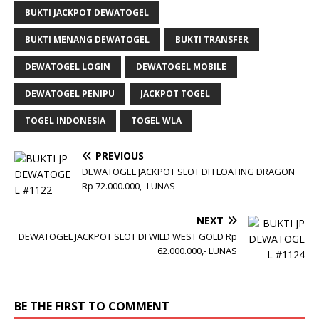
BUKTI JACKPOT DEWATOGEL
BUKTI MENANG DEWATOGEL
BUKTI TRANSFER
DEWATOGEL LOGIN
DEWATOGEL MOBILE
DEWATOGEL PENIPU
JACKPOT TOGEL
TOGEL INDONESIA
TOGEL WLA
PREVIOUS
DEWATOGEL JACKPOT SLOT DI FLOATING DRAGON
Rp 72.000.000,- LUNAS
NEXT
DEWATOGEL JACKPOT SLOT DI WILD WEST GOLD Rp
62.000.000,- LUNAS
BE THE FIRST TO COMMENT