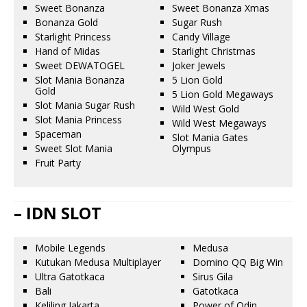
Sweet Bonanza
Sweet Bonanza Xmas
Bonanza Gold
Sugar Rush
Starlight Princess
Candy Village
Hand of Midas
Starlight Christmas
Sweet DEWATOGEL
Joker Jewels
Slot Mania Bonanza
5 Lion Gold
Gold
5 Lion Gold Megaways
Slot Mania Sugar Rush
Wild West Gold
Slot Mania Princess
Wild West Megaways
Spaceman
Slot Mania Gates
Sweet Slot Mania
Olympus
Fruit Party
– IDN SLOT
Mobile Legends
Medusa
Kutukan Medusa Multiplayer
Domino QQ Big Win
Ultra Gatotkaca
Sirus Gila
Bali
Gatotkaca
Keliling Jakarta
Power of Odin