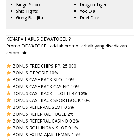
Bingo Sicbo
Dragon Tiger
Shio Fights
Xoc Dia
Gong Ball Jitu
Duel Dice
KENAPA HARUS DEWATOGEL ?
Promo DEWATOGEL adalah promo terbaik yang disediakan,
antara lain :
BONUS FREE CHIPS RP. 25,000
BONUS DEPOSIT 10%
BONUS CASHBACK SLOT 10%
BONUS CASHBACK CASINO 10%
BONUS CASHBACK E-LOTTERY 10%
BONUS CASHBACK SPORTBOOK 10%
BONUS REFERRAL SLOT 0.5%
BONUS REFERRAL TOGEL 2%
BONUS REFERRAL CASINO 0.2%
BONUS ROLLINGAN SLOT 0.1%
BONUS EXTRA AJAK TEMAN 15%