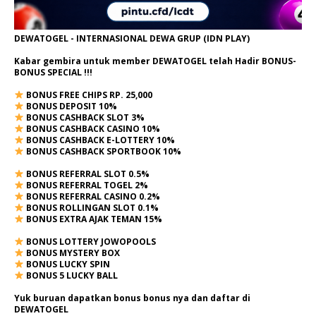
DEWATOGEL - INTERNASIONAL DEWA GRUP (IDN PLAY)
Kabar gembira untuk member DEWATOGEL telah Hadir
BONUS-
BONUS SPECIAL
!!!
BONUS FREE CHIPS RP. 25,000
BONUS DEPOSIT 10%
BONUS CASHBACK SLOT 3%
BONUS CASHBACK CASINO 10%
BONUS CASHBACK E-LOTTERY 10%
BONUS CASHBACK SPORTBOOK 10%
BONUS REFERRAL SLOT 0.5%
BONUS REFERRAL TOGEL 2%
BONUS REFERRAL CASINO 0.2%
BONUS ROLLINGAN SLOT 0.1%
BONUS EXTRA AJAK TEMAN 15%
BONUS LOTTERY JOWOPOOLS
BONUS MYSTERY BOX
BONUS LUCKY SPIN
BONUS 5 LUCKY BALL
Yuk buruan dapatkan bonus bonus nya dan daftar di
DEWATOGEL