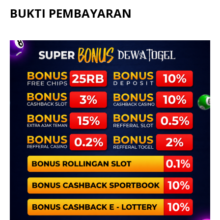
BUKTI PEMBAYARAN