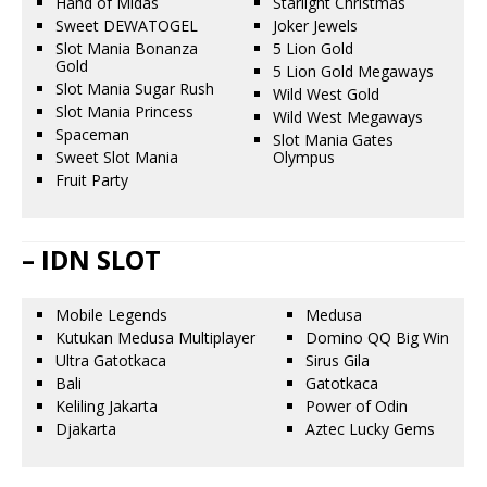
Hand of Midas
Starlight Christmas
Sweet DEWATOGEL
Joker Jewels
Slot Mania Bonanza
5 Lion Gold
Gold
5 Lion Gold Megaways
Slot Mania Sugar Rush
Wild West Gold
Slot Mania Princess
Wild West Megaways
Spaceman
Slot Mania Gates
Sweet Slot Mania
Olympus
Fruit Party
– IDN SLOT
Mobile Legends
Medusa
Kutukan Medusa Multiplayer
Domino QQ Big Win
Ultra Gatotkaca
Sirus Gila
Bali
Gatotkaca
Keliling Jakarta
Power of Odin
Djakarta
Aztec Lucky Gems