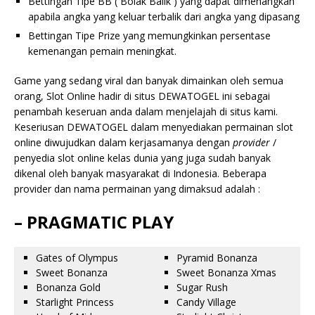
Bettingan Tipe BB ( Bolak Balik ) yang dapat dimenangkan
apabila angka yang keluar terbalik dari angka yang dipasang
Bettingan Tipe Prize yang memungkinkan persentase
kemenangan pemain meningkat.
Game yang sedang viral dan banyak dimainkan oleh semua
orang, Slot Online hadir di situs DEWATOGEL ini sebagai
penambah keseruan anda dalam menjelajah di situs kami.
Keseriusan DEWATOGEL dalam menyediakan permainan slot
online diwujudkan dalam kerjasamanya dengan
provider
/
penyedia slot online kelas dunia yang juga sudah banyak
dikenal oleh banyak masyarakat di Indonesia. Beberapa
provider dan nama permainan yang dimaksud adalah :
– PRAGMATIC PLAY
Gates of Olympus
Pyramid Bonanza
Sweet Bonanza
Sweet Bonanza Xmas
Bonanza Gold
Sugar Rush
Starlight Princess
Candy Village