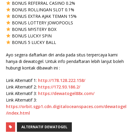
BONUS REFERRAL CASINO 0.2%
BONUS ROLLINGAN SLOT 0.1%
BONUS EXTRA AJAK TEMAN 15%
BONUS LOTTERY JOWOPOOLS
BONUS MYSTERY BOX
BONUS LUCKY SPIN
BONUS 5 LUCKY BALL
Ayo segera daftarkan diri anda pada situs terpercaya kami
hanya di dewatogel. Untuk info pendaftaran lebih lanjut boleh
hubungi kontak dibawah ini :
Link Alternatif 1:
http://178.128.222.158/
Link Alternatif 2:
https://172.93.186.2/
Link Alternatif 3:
https://dewatogel88x.com/
Link Alternatif 3:
https://orbit.sgp1.cdn.digitaloceanspaces.com/dewatogel
/index.html
ALTERNATIF DEWATOGEL