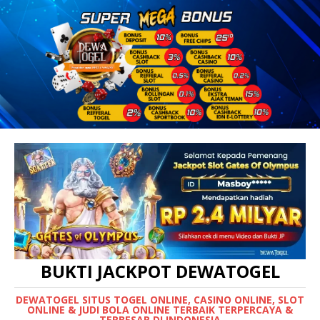
BUKTI JACKPOT DEWATOGEL
DEWATOGEL SITUS TOGEL ONLINE, CASINO ONLINE, SLOT
ONLINE & JUDI BOLA ONLINE TERBAIK TERPERCAYA &
TERBESAR DI INDONESIA