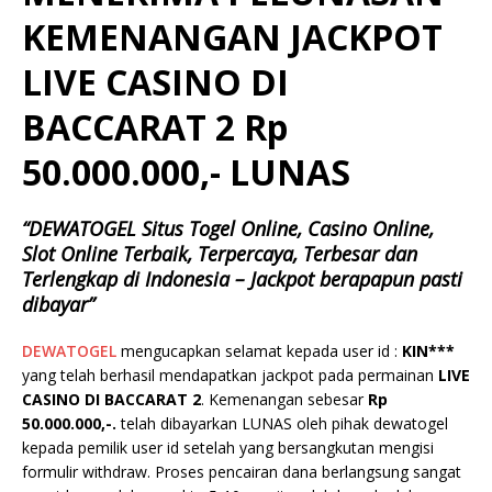
KEMENANGAN JACKPOT
LIVE CASINO DI
BACCARAT 2 Rp
50.000.000,- LUNAS
“DEWATOGEL Situs Togel Online, Casino Online,
Slot Online Terbaik, Terpercaya, Terbesar dan
Terlengkap di Indonesia – Jackpot berapapun pasti
dibayar”
DEWATOGEL
mengucapkan selamat kepada user id :
KIN***
yang telah berhasil mendapatkan jackpot pada permainan
LIVE
CASINO DI BACCARAT 2
. Kemenangan sebesar
Rp
50.000.000,-.
telah dibayarkan LUNAS oleh pihak dewatogel
kepada pemilik user id setelah yang bersangkutan mengisi
formulir withdraw. Proses pencairan dana berlangsung sangat