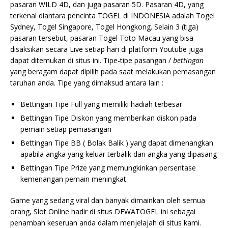
pasaran WILD 4D, dan juga pasaran 5D. Pasaran 4D, yang
terkenal diantara pencinta TOGEL di INDONESIA adalah Togel
Sydney, Togel Singapore, Togel Hongkong. Selain 3 (tiga)
pasaran tersebut, pasaran Togel Toto Macau yang bisa
disaksikan secara Live setiap hari di platform Youtube juga
dapat ditemukan di situs ini. Tipe-tipe pasangan /
bettingan
yang beragam dapat dipilih pada saat melakukan pemasangan
taruhan anda. Tipe yang dimaksud antara lain :
Bettingan Tipe Full yang memiliki hadiah terbesar
Bettingan Tipe Diskon yang memberikan diskon pada
pemain setiap pemasangan
Bettingan Tipe BB ( Bolak Balik ) yang dapat dimenangkan
apabila angka yang keluar terbalik dari angka yang dipasang
Bettingan Tipe Prize yang memungkinkan persentase
kemenangan pemain meningkat.
Game yang sedang viral dan banyak dimainkan oleh semua
orang, Slot Online hadir di situs DEWATOGEL ini sebagai
penambah keseruan anda dalam menjelajah di situs kami.