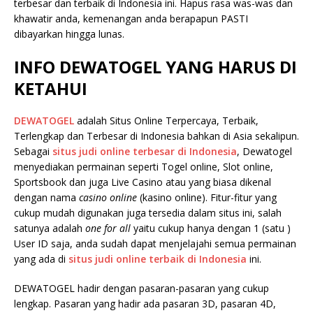
terbesar dan terbaik di Indonesia ini. Hapus rasa was-was dan
khawatir anda, kemenangan anda berapapun PASTI
dibayarkan hingga lunas.
INFO DEWATOGEL YANG HARUS DI
KETAHUI
DEWATOGEL
adalah Situs Online Terpercaya, Terbaik,
Terlengkap dan Terbesar di Indonesia bahkan di Asia sekalipun.
Sebagai
situs judi online terbesar di Indonesia
, Dewatogel
menyediakan permainan seperti Togel online, Slot online,
Sportsbook dan juga Live Casino atau yang biasa dikenal
dengan nama
casino online
(kasino online). Fitur-fitur yang
cukup mudah digunakan juga tersedia dalam situs ini, salah
satunya adalah
one for all
yaitu cukup hanya dengan 1 (satu )
User ID saja, anda sudah dapat menjelajahi semua permainan
yang ada di
situs judi online terbaik di Indonesia
ini.
DEWATOGEL hadir dengan pasaran-pasaran yang cukup
lengkap. Pasaran yang hadir ada pasaran 3D, pasaran 4D,