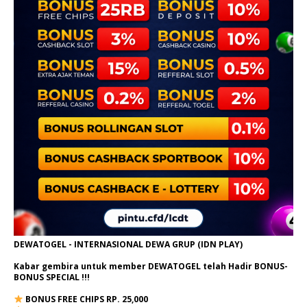
DEWATOGEL - INTERNASIONAL DEWA GRUP (IDN PLAY)
Kabar gembira untuk member DEWATOGEL telah Hadir
BONUS-
BONUS SPECIAL
!!!
BONUS FREE CHIPS RP. 25,000