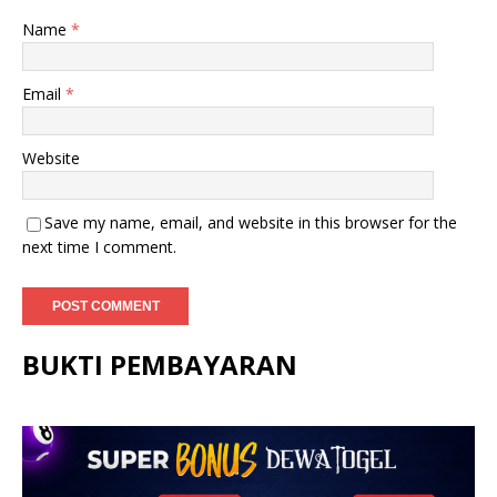
Name
*
Email
*
Website
Save my name, email, and website in this browser for the
next time I comment.
BUKTI PEMBAYARAN