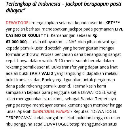
Terlengkap di Indonesia – Jackpot berapapun pasti
dibayar”
DEWATOGEL
mengucapkan selamat kepada user id :
KET***
yang telah berhasil mendapatkan jackpot pada permainan
LIVE
CASINO DI ROULETTE
. Kemenangan sebesar
Rp
63.000.000,-.
telah dibayarkan LUNAS oleh pihak dewatogel
kepada pemilik user id setelah yang bersangkutan mengisi
formulir withdraw. Proses pencairan dana berlangsung sangat
cepat hanya dalam waktu 5-10 menit sudah berada dalam
rekening pemilik user id. Bukti transfer yang dapat anda lihat
adalah bukti
SAH / VALID
yang langsung di dapatkan melalui
bukti transaksi dari Bank yang digunakan untuk pengiriman
dana pada rekening pemilik user id. Terima kasih kami
sampaikan kepada para pengguna setia DEWATOGEL yang
telah menggunakan situs kami, sebagai Bandar Terpercaya
yang pastinya membayar semua kemenangan member hingga
lunas. Apakah
DEWATOGEL PENIPU
? Reputasi “DEWATOGEL
TERPERCAYA” sudah sangat melekat. puluhan hingga ratusan
ribu pengguna setia DEWATOGEL tetap menggunakan situs