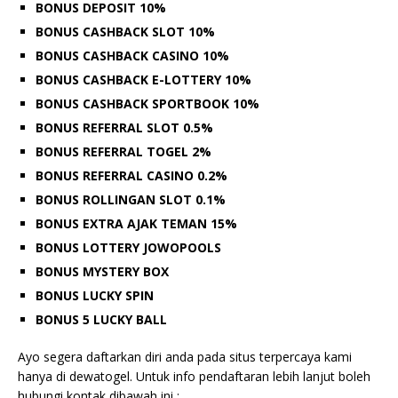
BONUS DEPOSIT 10%
BONUS CASHBACK SLOT 10%
BONUS CASHBACK CASINO 10%
BONUS CASHBACK E-LOTTERY 10%
BONUS CASHBACK SPORTBOOK 10%
BONUS REFERRAL SLOT 0.5%
BONUS REFERRAL TOGEL 2%
BONUS REFERRAL CASINO 0.2%
BONUS ROLLINGAN SLOT 0.1%
BONUS EXTRA AJAK TEMAN 15%
BONUS LOTTERY JOWOPOOLS
BONUS MYSTERY BOX
BONUS LUCKY SPIN
BONUS 5 LUCKY BALL
Ayo segera daftarkan diri anda pada situs terpercaya kami
hanya di dewatogel. Untuk info pendaftaran lebih lanjut boleh
hubungi kontak dibawah ini :