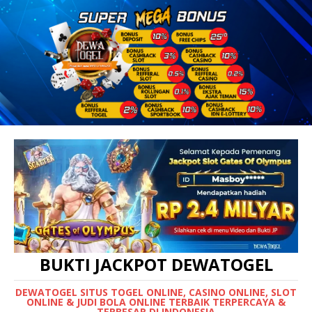
BUKTI JACKPOT DEWATOGEL
DEWATOGEL SITUS TOGEL ONLINE, CASINO ONLINE, SLOT
ONLINE & JUDI BOLA ONLINE TERBAIK TERPERCAYA &
TERBESAR DI INDONESIA