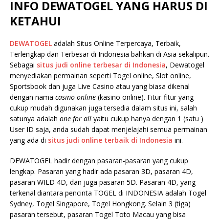
INFO DEWATOGEL YANG HARUS DI
KETAHUI
DEWATOGEL
adalah Situs Online Terpercaya, Terbaik,
Terlengkap dan Terbesar di Indonesia bahkan di Asia sekalipun.
Sebagai
situs judi online terbesar di Indonesia
, Dewatogel
menyediakan permainan seperti Togel online, Slot online,
Sportsbook dan juga Live Casino atau yang biasa dikenal
dengan nama
casino online
(kasino online). Fitur-fitur yang
cukup mudah digunakan juga tersedia dalam situs ini, salah
satunya adalah
one for all
yaitu cukup hanya dengan 1 (satu )
User ID saja, anda sudah dapat menjelajahi semua permainan
yang ada di
situs judi online terbaik di Indonesia
ini.
DEWATOGEL hadir dengan pasaran-pasaran yang cukup
lengkap. Pasaran yang hadir ada pasaran 3D, pasaran 4D,
pasaran WILD 4D, dan juga pasaran 5D. Pasaran 4D, yang
terkenal diantara pencinta TOGEL di INDONESIA adalah Togel
Sydney, Togel Singapore, Togel Hongkong. Selain 3 (tiga)
pasaran tersebut, pasaran Togel Toto Macau yang bisa