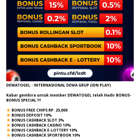
DEWATOGEL - INTERNASIONAL DEWA GRUP (IDN PLAY)
Kabar gembira untuk member DEWATOGEL telah Hadir
BONUS-
BONUS SPECIAL
!!!
BONUS FREE CHIPS RP. 25,000
BONUS DEPOSIT 10%
BONUS CASHBACK SLOT 3%
BONUS CASHBACK CASINO 10%
BONUS CASHBACK E-LOTTERY 10%
BONUS CASHBACK SPORTBOOK 10%