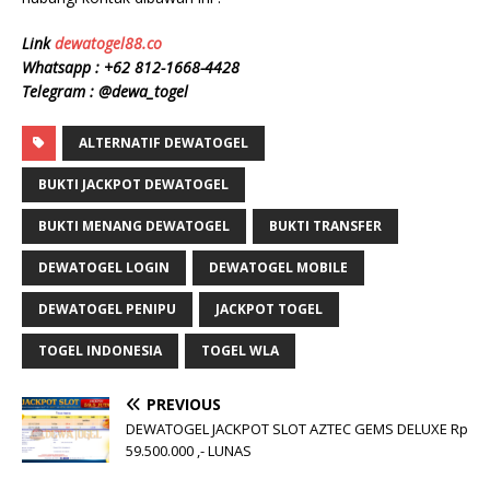
Link
dewatogel88.co
Whatsapp : +62 812-1668-4428
Telegram : @dewa_togel
ALTERNATIF DEWATOGEL
BUKTI JACKPOT DEWATOGEL
BUKTI MENANG DEWATOGEL
BUKTI TRANSFER
DEWATOGEL LOGIN
DEWATOGEL MOBILE
DEWATOGEL PENIPU
JACKPOT TOGEL
TOGEL INDONESIA
TOGEL WLA
PREVIOUS
DEWATOGEL JACKPOT SLOT AZTEC GEMS DELUXE Rp
59.500.000 ,- LUNAS