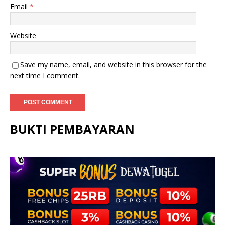
Email
*
Website
Save my name, email, and website in this browser for the
next time I comment.
BUKTI PEMBAYARAN