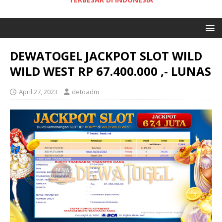
DEWATOGEL JACKPOT SLOT WILD
WILD WEST RP 67.400.000 ,- LUNAS
April 27, 2023
detoadm