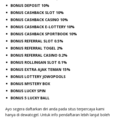
BONUS DEPOSIT 10%
BONUS CASHBACK SLOT 10%
BONUS CASHBACK CASINO 10%
BONUS CASHBACK E-LOTTERY 10%
BONUS CASHBACK SPORTBOOK 10%
BONUS REFERRAL SLOT 0.5%
BONUS REFERRAL TOGEL 2%
BONUS REFERRAL CASINO 0.2%
BONUS ROLLINGAN SLOT 0.1%
BONUS EXTRA AJAK TEMAN 15%
BONUS LOTTERY JOWOPOOLS
BONUS MYSTERY BOX
BONUS LUCKY SPIN
BONUS 5 LUCKY BALL
Ayo segera daftarkan diri anda pada situs terpercaya kami
hanya di dewatogel. Untuk info pendaftaran lebih lanjut boleh