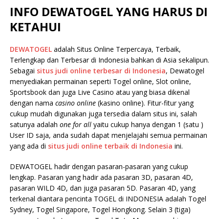
INFO DEWATOGEL YANG HARUS DI
KETAHUI
DEWATOGEL
adalah Situs Online Terpercaya, Terbaik,
Terlengkap dan Terbesar di Indonesia bahkan di Asia sekalipun.
Sebagai
situs judi online terbesar di Indonesia
, Dewatogel
menyediakan permainan seperti Togel online, Slot online,
Sportsbook dan juga Live Casino atau yang biasa dikenal
dengan nama
casino online
(kasino online). Fitur-fitur yang
cukup mudah digunakan juga tersedia dalam situs ini, salah
satunya adalah
one for all
yaitu cukup hanya dengan 1 (satu )
User ID saja, anda sudah dapat menjelajahi semua permainan
yang ada di
situs judi online terbaik di Indonesia
ini.
DEWATOGEL hadir dengan pasaran-pasaran yang cukup
lengkap. Pasaran yang hadir ada pasaran 3D, pasaran 4D,
pasaran WILD 4D, dan juga pasaran 5D. Pasaran 4D, yang
terkenal diantara pencinta TOGEL di INDONESIA adalah Togel
Sydney, Togel Singapore, Togel Hongkong. Selain 3 (tiga)