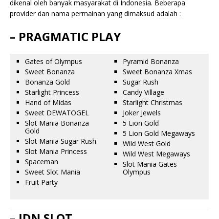
dikenal oleh banyak masyarakat di Indonesia. Beberapa
provider dan nama permainan yang dimaksud adalah :
– PRAGMATIC PLAY
Gates of Olympus
Pyramid Bonanza
Sweet Bonanza
Sweet Bonanza Xmas
Bonanza Gold
Sugar Rush
Starlight Princess
Candy Village
Hand of Midas
Starlight Christmas
Sweet DEWATOGEL
Joker Jewels
Slot Mania Bonanza
5 Lion Gold
Gold
5 Lion Gold Megaways
Slot Mania Sugar Rush
Wild West Gold
Slot Mania Princess
Wild West Megaways
Spaceman
Slot Mania Gates
Sweet Slot Mania
Olympus
Fruit Party
– IDN SLOT