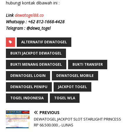
hubungi kontak dibawah ini :
Link
dewatogel88.co
Whatsapp : +62 812-1668-4428
Telegram : @dewa_togel
ALTERNATIF DEWATOGEL
BUKTI JACKPOT DEWATOGEL
BUKTI MENANG DEWATOGEL
BUKTI TRANSFER
DEWATOGEL LOGIN
DEWATOGEL MOBILE
DEWATOGEL PENIPU
JACKPOT TOGEL
TOGEL INDONESIA
TOGEL WLA
PREVIOUS
DEWATOGEL JACKPOT SLOT STARLIGHT PRINCESS
RP 66.500.000 ,- LUNAS