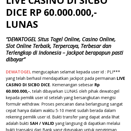
LIVE CASINO DI SICBO
DICE RP 60.000.000,-
LUNAS
“DEWATOGEL Situs Togel Online, Casino Online,
Slot Online Terbaik, Terpercaya, Terbesar dan
Terlengkap di Indonesia – Jackpot berapapun pasti
dibayar”
DEWATOGEL
mengucapkan selamat kepada user id : PLI***
yang telah berhasil mendapatkan jackpot pada permainan
LIVE
CASINO DI SICBO DICE
. Kemenangan sebesar
Rp
60.000.000,-.
telah dibayarkan LUNAS oleh pihak dewatogel
kepada pemilik user id setelah yang bersangkutan mengisi
formulir withdraw. Proses pencairan dana berlangsung sangat
cepat hanya dalam waktu 5-10 menit sudah berada dalam
rekening pemilik user id. Bukti transfer yang dapat anda lihat
adalah bukti
SAH / VALID
yang langsung di dapatkan melalui
bukti transaksi dari Bank yang digunakan untuk pengiriman