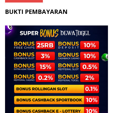
BUKTI PEMBAYARAN