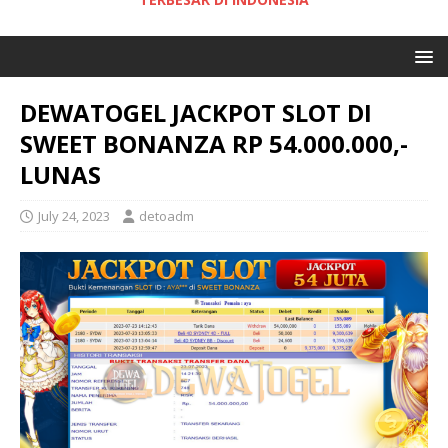
DEWATOGEL JACKPOT SLOT DI
SWEET BONANZA RP 54.000.000,-
LUNAS
July 24, 2023
detoadm