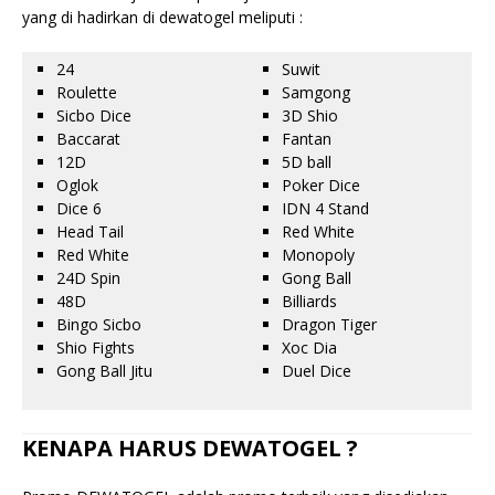
yang di hadirkan di dewatogel meliputi :
24
Suwit
Roulette
Samgong
Sicbo Dice
3D Shio
Baccarat
Fantan
12D
5D ball
Oglok
Poker Dice
Dice 6
IDN 4 Stand
Head Tail
Red White
Red White
Monopoly
24D Spin
Gong Ball
48D
Billiards
Bingo Sicbo
Dragon Tiger
Shio Fights
Xoc Dia
Gong Ball Jitu
Duel Dice
KENAPA HARUS DEWATOGEL ?