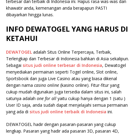
terbesar dan terbaik di Indonesia ini. Hapus rasa was-was dan
khawatir anda, kemenangan anda berapapun PASTI
dibayarkan hingga lunas.
INFO DEWATOGEL YANG HARUS DI
KETAHUI
DEWATOGEL
adalah Situs Online Terpercaya, Terbaik,
Terlengkap dan Terbesar di Indonesia bahkan di Asia sekalipun.
Sebagai
situs judi online terbesar di Indonesia
, Dewatogel
menyediakan permainan seperti Togel online, Slot online,
Sportsbook dan juga Live Casino atau yang biasa dikenal
dengan nama
casino online
(kasino online). Fitur-fitur yang
cukup mudah digunakan juga tersedia dalam situs ini, salah
satunya adalah
one for all
yaitu cukup hanya dengan 1 (satu )
User ID saja, anda sudah dapat menjelajahi semua permainan
yang ada di
situs judi online terbaik di Indonesia
ini.
DEWATOGEL hadir dengan pasaran-pasaran yang cukup
lengkap. Pasaran yang hadir ada pasaran 3D, pasaran 4D,