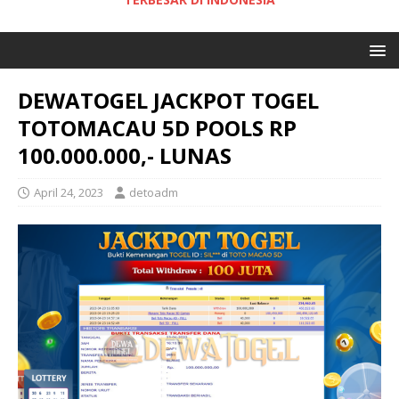
DEWATOGEL JACKPOT TOGEL
TOTOMACAU 5D POOLS RP
100.000.000,- LUNAS
April 24, 2023
detoadm