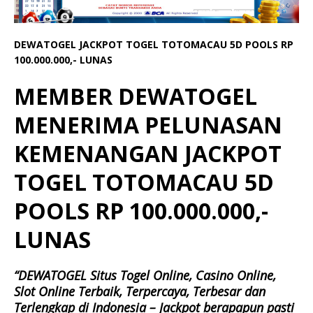
DEWATOGEL JACKPOT TOGEL TOTOMACAU 5D POOLS RP
100.000.000,- LUNAS
MEMBER DEWATOGEL
MENERIMA PELUNASAN
KEMENANGAN JACKPOT
TOGEL TOTOMACAU 5D
POOLS RP 100.000.000,-
LUNAS
“DEWATOGEL Situs Togel Online, Casino Online,
Slot Online Terbaik, Terpercaya, Terbesar dan
Terlengkap di Indonesia – Jackpot berapapun pasti