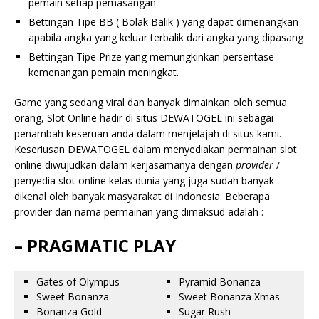
pemain setiap pemasangan
Bettingan Tipe BB ( Bolak Balik ) yang dapat dimenangkan
apabila angka yang keluar terbalik dari angka yang dipasang
Bettingan Tipe Prize yang memungkinkan persentase
kemenangan pemain meningkat.
Game yang sedang viral dan banyak dimainkan oleh semua
orang, Slot Online hadir di situs DEWATOGEL ini sebagai
penambah keseruan anda dalam menjelajah di situs kami.
Keseriusan DEWATOGEL dalam menyediakan permainan slot
online diwujudkan dalam kerjasamanya dengan
provider
/
penyedia slot online kelas dunia yang juga sudah banyak
dikenal oleh banyak masyarakat di Indonesia. Beberapa
provider dan nama permainan yang dimaksud adalah :
– PRAGMATIC PLAY
Gates of Olympus
Pyramid Bonanza
Sweet Bonanza
Sweet Bonanza Xmas
Bonanza Gold
Sugar Rush