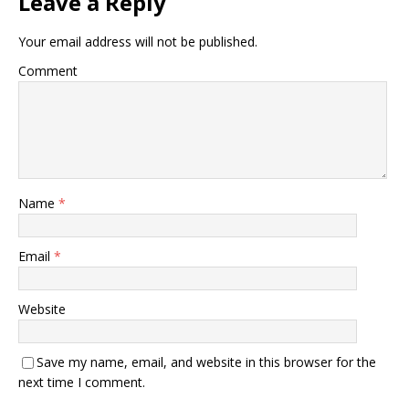
Leave a Reply
Your email address will not be published.
Comment
Name
*
Email
*
Website
Save my name, email, and website in this browser for the
next time I comment.