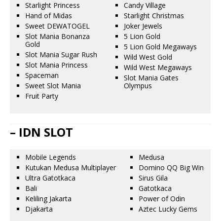
Starlight Princess
Candy Village
Hand of Midas
Starlight Christmas
Sweet DEWATOGEL
Joker Jewels
Slot Mania Bonanza
5 Lion Gold
Gold
5 Lion Gold Megaways
Slot Mania Sugar Rush
Wild West Gold
Slot Mania Princess
Wild West Megaways
Spaceman
Slot Mania Gates
Sweet Slot Mania
Olympus
Fruit Party
– IDN SLOT
Mobile Legends
Medusa
Kutukan Medusa Multiplayer
Domino QQ Big Win
Ultra Gatotkaca
Sirus Gila
Bali
Gatotkaca
Keliling Jakarta
Power of Odin
Djakarta
Aztec Lucky Gems