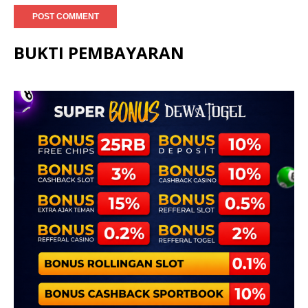
BUKTI PEMBAYARAN