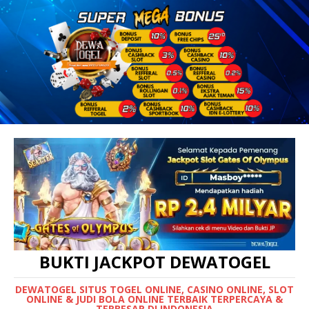
BUKTI JACKPOT DEWATOGEL
DEWATOGEL SITUS TOGEL ONLINE, CASINO ONLINE, SLOT
ONLINE & JUDI BOLA ONLINE TERBAIK TERPERCAYA &
TERBESAR DI INDONESIA