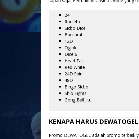
kapan saja. Permainan Casino Online yang di 
24
Roulette
Sicbo Dice
Baccarat
12D
Oglok
Dice 6
Head Tail
Red White
24D Spin
48D
Bingo Sicbo
Shio Fights
Gong Ball Jitu
KENAPA HARUS DEWATOGEL
Promo DEWATOGEL adalah promo terbaik yang