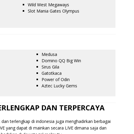
Wild West Megaways
Slot Mania Gates Olympus
Medusa
Domino QQ Big Win
Sirus Gila
Gatotkaca
Power of Odin
Aztec Lucky Gems
TERLENGKAP DAN TERPERCAYA
k dan terlengkap di indonesia juga menghadirkan berbagai
VE yang dapat di mainkan secara LIVE dimana saja dan