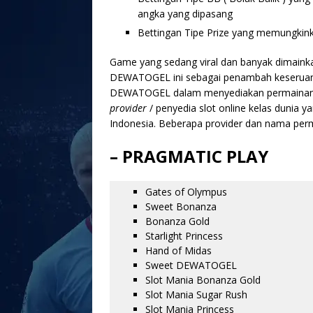
angka yang dipasang
Bettingan Tipe Prize yang memungki
Game yang sedang viral dan banyak dimainkan
DEWATOGEL ini sebagai penambah keseruan a
DEWATOGEL dalam menyediakan permainan s
provider
/ penyedia slot online kelas dunia 
Indonesia. Beberapa provider dan nama per
– PRAGMATIC PLAY
Gates of Olympus
Sweet Bonanza
Bonanza Gold
Starlight Princess
Hand of Midas
Sweet DEWATOGEL
Slot Mania Bonanza Gold
Slot Mania Sugar Rush
Slot Mania Princess