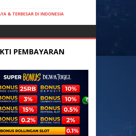
YA & TERBESAR DI INDONESIA
KTI PEMBAYARAN