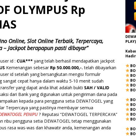
 OF OLYMPUS Rp
NAS
DEWA
no Online, Slot Online Terbaik, Terpercaya,
PLAY)
a – Jackpot berapapun pasti dibayar”
Kaba
Hadi
ser id :
CUA***
yang telah berhasil mendapatkan jackpot
BON
US
Kemenangan sebesar
Rp
50.000.000
,-.
telah dibayarkan
BO
ser id setelah yang bersangkutan mengisi formulir
BO
BO
ng sangat cepat hanya dalam waktu 5-10 menit sudah
BO
transfer yang dapat anda lihat adalah bukti
SAH / VALID
BO
nsaksi dari Bank yang digunakan untuk pengiriman dana pada
BO
mi sampaikan kepada para pengguna setia DEWATOGEL yang
BO
ndar Terpercaya yang pastinya membayar semua
BO
DEWATOGEL PENIPU
? Reputasi “DEWATOGEL TERPERCAYA”
BO
BO
usan ribu pengguna setia DEWATOGEL tetap menggunakan
. Hapus rasa was-was dan khawatir anda, kemenangan anda
BO
BO