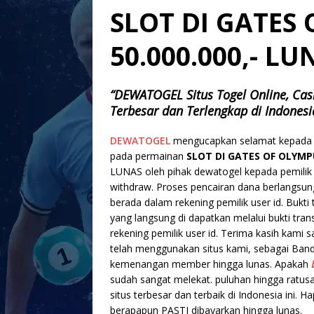
SLOT DI GATES
50.000.000,- LU
“DEWATOGEL Situs Togel Online, Casi
Terbesar dan Terlengkap di Indonesi
DEWATOGEL
mengucapkan selamat kepada u
pada permainan
SLOT DI GATES OF OLYMP
LUNAS oleh pihak dewatogel kepada pemilik u
withdraw. Proses pencairan dana berlangsu
berada dalam rekening pemilik user id. Bukti 
yang langsung di dapatkan melalui bukti tra
rekening pemilik user id. Terima kasih ka
telah menggunakan situs kami, sebagai Ba
kemenangan member hingga lunas. Apakah
sudah sangat melekat. puluhan hingga rat
situs terbesar dan terbaik di Indonesia ini
berapapun PASTI dibayarkan hingga lunas.